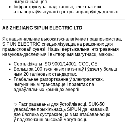
чыгуначнай цягі.
Інфраструктура: падстанцыі, электрасеткі
аэрапортаў/чыгунак і цэнтры апрацоўкі дадзеных.
Аб ZHEJIANG SIPUN ELECTRIC LTD
Як нацыянальнае высокатэхналагічнае прадпрыемства,
SIPUN ELECTRIC спецыялізуецца на рашэннях для
прамысловай сувязі. Нашы вертыкальна інтэграваныя
навукова-даследчыя і вытворчыя магутнасці маюць:
Сертыфікаты ISO 9001/14001, CCC, CE.
Больш за 100 тэхнічных патэнтаў і ўдзел у больш
чым 20 галіновых стандартах.
Глабальнае разгортванне ў электрасетках,
чыгуначным транспарце і праектах па
аднаўляльных крыніцах энергіі.
✨ Распрацаваны для ўстойлівасці, SUK-50
увасабляе прыхільнасць SIPUN да інавацый,
дзе бяспека сустракаецца з маштабаванасцю
ў падключэнні высокай магутнасці.