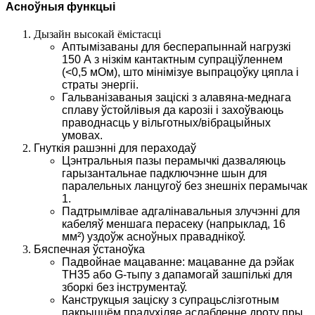
Асноўныя функцыі
Дызайн высокай ёмістасці
Аптымізаваны для бесперапыннай нагрузкі
150 А з нізкім кантактным супраціўленнем
(<0,5 мОм), што мінімізуе выпрацоўку цяпла і
страты энергіі.
Гальванізаваныя заціскі з алавяна-меднага
сплаву ўстойлівыя да карозіі і захоўваюць
праводнасць у вільготных/вібрацыйных
умовах.
Гнуткія рашэнні для пераходаў
Цэнтральныя пазы перамычкі дазваляюць
гарызантальнае падключэнне шын для
паралельных ланцугоў без знешніх перамычак
1.
Падтрымлівае адгалінавальныя злучэнні для
кабеляў меншага перасеку (напрыклад, 16
мм²) уздоўж асноўных праваднікоў.
Бяспечная ўстаноўка
Падвойнае мацаванне: мацаванне да рэйак
TH35 або G-тыпу з дапамогай зашпількі для
зборкі без інструментаў.
Канструкцыя заціску з супрацьслізготным
пакрыццём прадухіляе аслабленне дроту пры