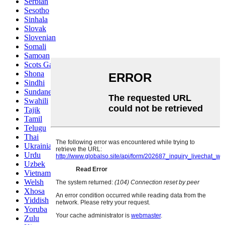
Serbian
Sesotho
Sinhala
Slovak
Slovenian
Somali
Samoan
Scots Gaelic
Shona
Sindhi
Sundanese
Swahili
Tajik
Tamil
Telugu
Thai
Ukrainian
Urdu
Uzbek
Vietnamese
Welsh
Xhosa
Yiddish
Yoruba
Zulu