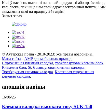
Калі ў вас ёсць пытанні па нашай прадукцыі або прайс-лісце,
калі ласка, пакіньце нам свой адрас электроннай пошты, і мы
звяжамся з вамі на працягу 24 гадзін.
Запыт зараз
© Аўтарскае права - 2010-2023: Усе правы абаронены.
Мапа сайта
-
AMP для мабільных прылад
Спружынная клемная калодка
,
трохпавярховы клемны блок
,
Клеммны блок St
,
6-ланцуговая клемная калодка
,
Трох'ярусная клемная калодка
,
Клеткавая спружынная
клемная калодка
,
апошнія навіны
16/06/25
Клемная калодка высокага току SUK-150