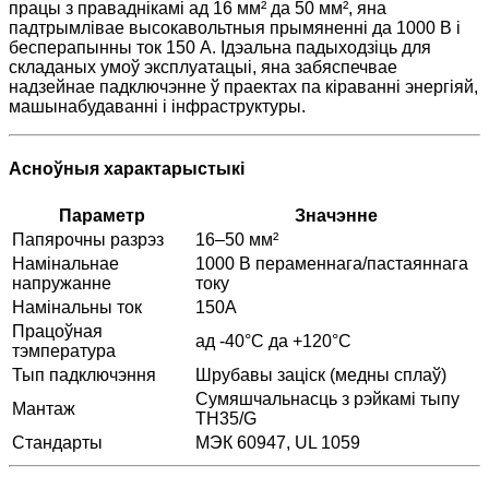
працы з праваднікамі ад 16 мм² да 50 мм², яна
падтрымлівае высокавольтныя прымяненні да 1000 В і
бесперапынны ток 150 А. Ідэальна падыходзіць для
складаных умоў эксплуатацыі, яна забяспечвае
надзейнае падключэнне ў праектах па кіраванні энергіяй,
машынабудаванні і інфраструктуры.
Асноўныя характарыстыкі
Параметр
Значэнне
Папярочны разрэз
16–50 мм²
Намінальнае
1000 В пераменнага/пастаяннага
напружанне
току
Намінальны ток
150А
Працоўная
ад -40°C да +120°C
тэмпература
Тып падключэння
Шрубавы заціск (медны сплаў)
Сумяшчальнасць з рэйкамі тыпу
Мантаж
TH35/G
Стандарты
МЭК 60947, UL 1059