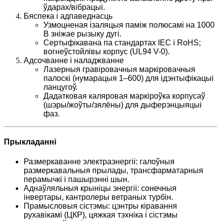
ўдарах/вібрацыі.
Бяспека і адпаведнасць
Узмоцненая ізаляцыя паміж полюсамі на 1000
В зніжае рызыку дугі.
Сертыфікавана па стандартах IEC і RoHS;
вогнеўстойлівы корпус (UL94 V-0).
Адсочванне і наладжванне
Лазерныя гравіровачныя маркіровачныя
палоскі (нумарацыя 1–600) для ідэнтыфікацыі
ланцугоў.
Дадатковая каляровая маркіроўка корпусаў
(шэры/жоўты/зялёны) для дыферэнцыяцыі
фаз.
Прыкладанні
Размеркаванне электраэнергіі: галоўныя
размеркавальныя прылады, трансфарматарныя
перамычкі і пашырэнні шын.
Аднаўляльныя крыніцы энергіі: сонечныя
інвертары, кантролеры ветраных турбін.
Прамысловыя сістэмы: цэнтры кіравання
рухавікамі (ЦКР), цяжкая тэхніка і сістэмы