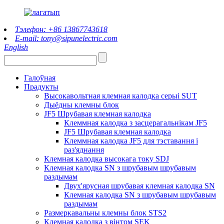
Тэлефон: +86 13867743618
E-mail: tony@sipunelectric.com
English
Галоўная
Прадукты
Высокавольтная клемная калодка серыі SUT
Дыёдны клемны блок
JF5 Шрубавая клемная калодка
Клеммная калодка з засцерагальнікам JF5
JF5 Шрубавая клемная калодка
Клеммная калодка JF5 для тэставання і
раз'яднання
Клемная калодка высокага току SDJ
Клемная калодка SN з шрубавым шрубавым
раздымам
Двух'ярусная шрубавая клемная калодка SN
Клемная калодка SN з шрубавым шрубавым
раздымам
Размеркавальны клемны блок STS2
Клемная калодка з вінтом SEK