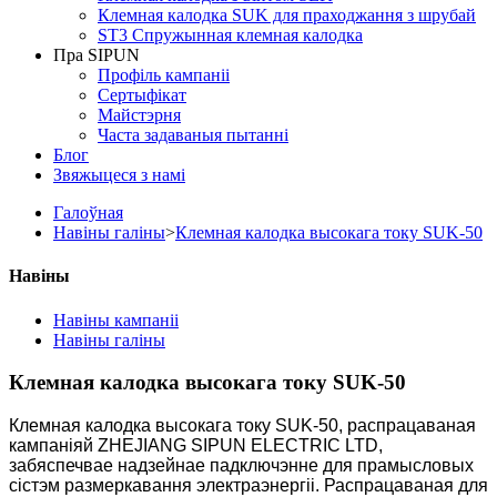
Клемная калодка SUK для праходжання з шрубай
ST3 Спружынная клемная калодка
Пра SIPUN
Профіль кампаніі
Сертыфікат
Майстэрня
Часта задаваныя пытанні
Блог
Звяжыцеся з намі
Галоўная
Навіны галіны
>
Клемная калодка высокага току SUK-50
Навіны
Навіны кампаніі
Навіны галіны
Клемная калодка высокага току SUK-50
Клемная калодка высокага току SUK-50, распрацаваная
кампаніяй ZHEJIANG SIPUN ELECTRIC LTD,
забяспечвае надзейнае падключэнне для прамысловых
сістэм размеркавання электраэнергіі. Распрацаваная для