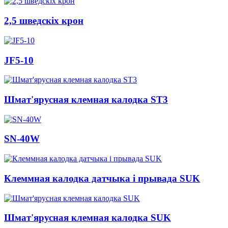
2,5 шведскіх крон
JF5-10
Шмат'ярусная клемная калодка ST3
SN-40W
Клеммная калодка датчыка і прывада SUK
Шмат'ярусная клемная калодка SUK