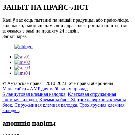
ЗАПЫТ ПА ПРАЙС-ЛІСТ
Калі ў вас ёсць пытанні па нашай прадукцыі або прайс-лісце,
калі ласка, пакіньце нам свой адрас электроннай пошты, і мы
звяжамся з вамі на працягу 24 гадзін.
Запыт зараз
© Аўтарскае права - 2010-2023: Усе правы абаронены.
Мапа сайта
-
AMP для мабільных прылад
6-ланцуговая клемная калодка
,
Клеткавая спружынная
клемная калодка
,
Клеммны блок St
,
трохпавярховы клемны
блок
,
Спружынная клемная калодка
,
Трох'ярусная клемная
калодка
,
апошнія навіны