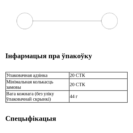
Інфармацыя пра ўпакоўку
Упаковачная адзінка
20 СТК
Мінімальная колькасць
20 СТК
замовы
Вага кожнага (без уліку
44 г
ўпаковачнай скрынкі)
Спецыфікацыя