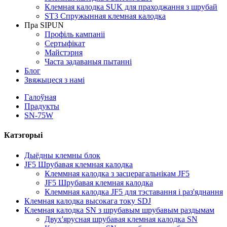
Клемная калодка SUK для праходжання з шрубай
ST3 Спружынная клемная калодка
Пра SIPUN
Профіль кампаніі
Сертыфікат
Майстэрня
Часта задаваныя пытанні
Блог
Звяжыцеся з намі
Галоўная
Прадукты
SN-75W
Катэгорыі
Дыёдны клемны блок
JF5 Шрубавая клемная калодка
Клеммная калодка з засцерагальнікам JF5
JF5 Шрубавая клемная калодка
Клеммная калодка JF5 для тэставання і раз'яднання
Клемная калодка высокага току SDJ
Клемная калодка SN з шрубавым шрубавым раздымам
Двух'ярусная шрубавая клемная калодка SN