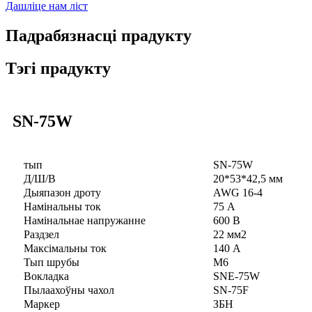
Дашліце нам ліст
Падрабязнасці прадукту
Тэгі прадукту
SN-75W
тып
SN-75W
Д/Ш/В
20*53*42,5 мм
Дыяпазон дроту
AWG 16-4
Намінальны ток
75 А
Намінальнае напружанне
600 В
Раздзел
22 мм2
Максімальны ток
140 А
Тып шрубы
M6
Вокладка
SNE-75W
Пылаахоўны чахол
SN-75F
Маркер
ЗБН