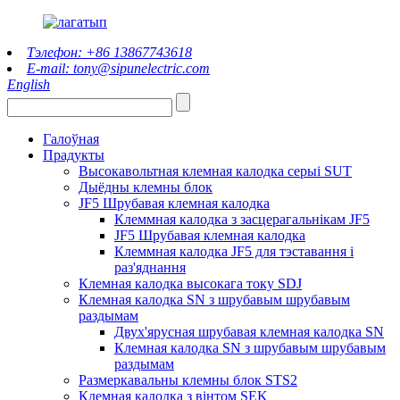
Тэлефон: +86 13867743618
E-mail: tony@sipunelectric.com
English
Галоўная
Прадукты
Высокавольтная клемная калодка серыі SUT
Дыёдны клемны блок
JF5 Шрубавая клемная калодка
Клеммная калодка з засцерагальнікам JF5
JF5 Шрубавая клемная калодка
Клеммная калодка JF5 для тэставання і
раз'яднання
Клемная калодка высокага току SDJ
Клемная калодка SN з шрубавым шрубавым
раздымам
Двух'ярусная шрубавая клемная калодка SN
Клемная калодка SN з шрубавым шрубавым
раздымам
Размеркавальны клемны блок STS2
Клемная калодка з вінтом SEK