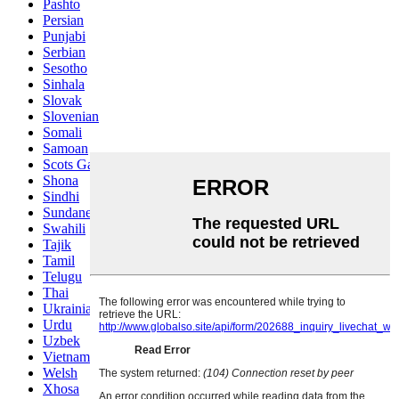
Pashto
Persian
Punjabi
Serbian
Sesotho
Sinhala
Slovak
Slovenian
Somali
Samoan
Scots Gaelic
Shona
Sindhi
Sundanese
Swahili
Tajik
Tamil
Telugu
Thai
Ukrainian
Urdu
Uzbek
Vietnamese
Welsh
Xhosa