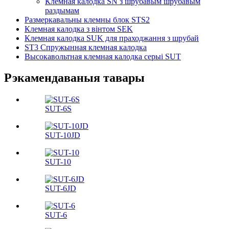
Клемная калодка SN з шрубавым шрубавым
раздымам
Размеркавальны клемны блок STS2
Клемная калодка з вінтом SEK
Клемная калодка SUK для праходжання з шрубай
ST3 Спружынная клемная калодка
Высокавольтная клемная калодка серыі SUT
Рэкамендаваныя тавары
SUT-6S
SUT-10JD
SUT-10
SUT-6JD
SUT-6