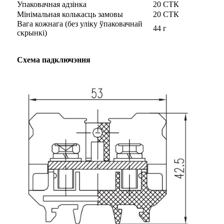
Упаковачная адзінка
20 СТК
Мінімальная колькасць замовы
20 СТК
Вага кожнага (без уліку ўпаковачнай
44 г
скрынкі)
Схема падключэння