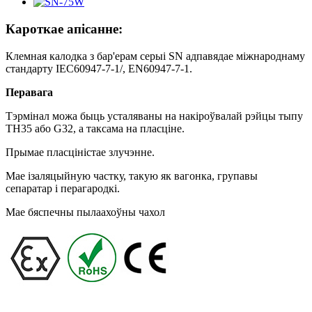
Кароткае апісанне:
Клемная калодка з бар'ерам серыі SN адпавядае міжнароднаму
стандарту IEC60947-7-1/, EN60947-7-1.
Перавага
Тэрмінал можа быць усталяваны на накіроўвалай рэйцы тыпу
TH35 або G32, а таксама на пласціне.
Прымае пласціністае злучэнне.
Мае ізаляцыйную частку, такую ​​як вагонка, групавы
сепаратар і перагародкі.
Мае бяспечны пылаахоўны чахол