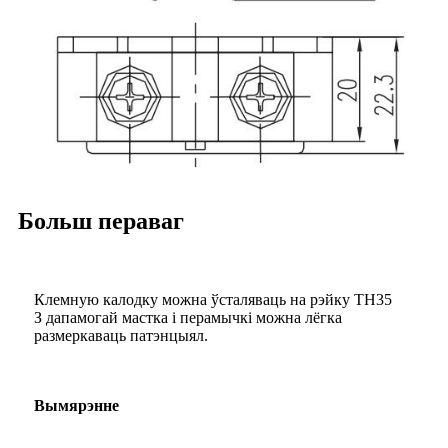
Больш пераваг
Клемную калодку можна ўсталяваць на рэйку TH35
З дапамогай мастка і перамычкі можна лёгка
размеркаваць патэнцыял.
Вымярэнне