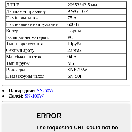
Д/Ш/В
20*53*42,5 мм
Дыяпазон правадоў
AWG 16-4
Намінальны ток
75 А
Намінальнае напружанне
600 В
Колер
Чорны
Ізаляцыйны матэрыял
PC
Тып падключэння
Шруба
Секцыя дроту
22 мм2
Максімальны ток
94 А
Тып шрубы
M6
Вокладка
SNE-75W
Пылаахоўны чахол
SN-50F
Папярэдняе:
SN-50W
Далей:
SN-100W